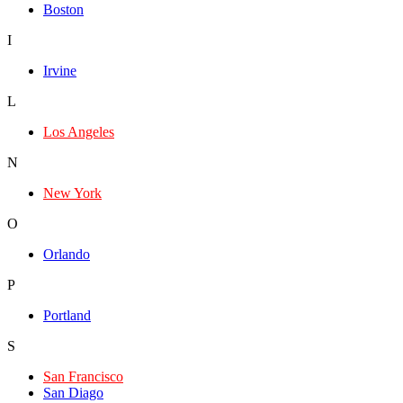
Boston
I
Irvine
L
Los Angeles
N
New York
O
Orlando
P
Portland
S
San Francisco
San Diago